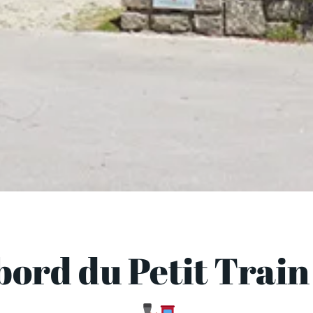
e
e Pont-
e
e Pont-
e
e Pont-
ord du Petit Train 