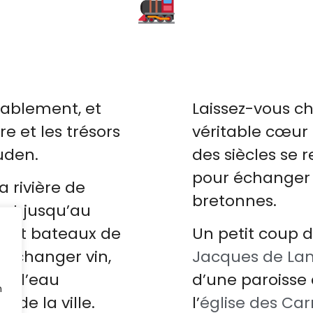
nant
mée accueillait
nant
mée accueillait
nant
mée accueillait
t navires
t navires
t navires
a
a
a
tablement, et
Laissez-vous ch
re et les trésors
véritable cœur 
uden.
des siècles se
pour échanger n
 rivière de
bretonnes.
nt jusqu’au
llait bateaux de
Un petit coup 
 échanger vin,
Jacques de La
re, l’eau
d’une paroisse a
n
e de la ville.
l’
église des Ca