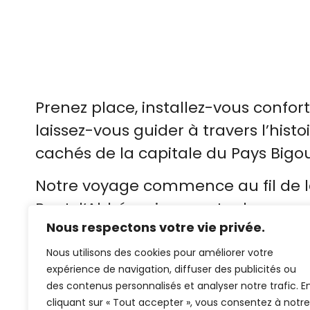
Carmes
Carmes
Carmes
Vestige impression
Jadis, cette ria ani
Vestige impression
Jadis, cette ria ani
Vestige impression
Jadis, cette ria ani
d’une paroisse
bateaux de pêche e
d’une paroisse
bateaux de pêche e
d’une paroisse
bateaux de pêche e
florissante...
marchands...
florissante...
marchands...
florissante...
marchands...
Témoin du riche
Témoin du riche
Témoin du riche
passé religieux de l
passé religieux de l
passé religieux de l
cité...
cité...
cité...
Prenez place, installez-vous confor
laissez-vous guider à travers l’histoi
cachés de la capitale du Pays Bigo
Notre voyage commence au fil de la
Pont-l’Abbé, qui serpente douceme
Nous respectons votre vie privée.
port. Jadis, cette ria animée accuei
pêche et navires marchands venus
Nous utilisons des cookies pour améliorer votre
expérience de navigation, diffuser des publicités ou
sel et toiles de lin. Aujourd’hui enco
des contenus personnalisés et analyser notre trafic. E
scintillante reflète le charme paisibl
cliquant sur « Tout accepter », vous consentez à notre